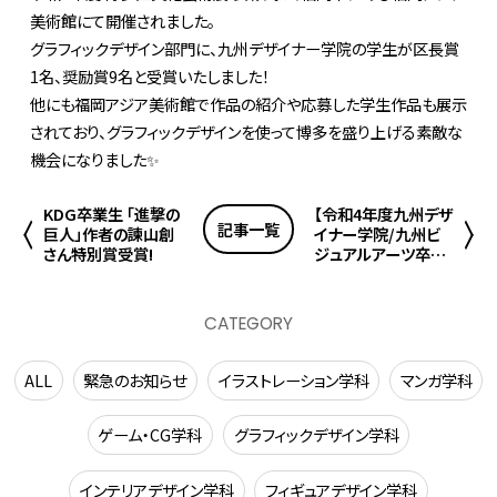
美術館にて開催されました。
グラフィックデザイン部門に、九州デザイナー学院の学生が区長賞
1名、奨励賞9名と受賞いたしました！
他にも福岡アジア美術館で作品の紹介や応募した学生作品も展示
されており、グラフィックデザインを使って博多を盛り上げる素敵な
機会になりました✨
KDG卒業生 「進撃の
【令和4年度九州デザ
記事一覧
巨人」作者の諫山創
イナー学院/九州ビ
さん特別賞受賞!
ジュアルアーツ卒業
式開催!!】
CATEGORY
ALL
緊急のお知らせ
イラストレーション学科
マンガ学科
ゲーム・CG学科
グラフィックデザイン学科
インテリアデザイン学科
フィギュアデザイン学科