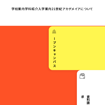
学校案内
学科紹介
入学案内
21世紀アカデメイア
について
オープンキャンパス
求
資
料
請