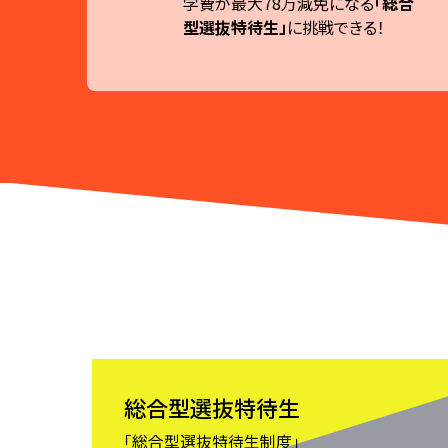
学費が最大78万減免になる
「総合
型選抜特待生」
に
挑戦できる！
総合型選抜特待生
「総合型選抜特待生制度」