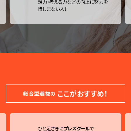
想力・考える力などの向上に努力を
惜しまない人!
ここがおすすめ！
総合型選抜の
ひと足さきに
プレスクール
で