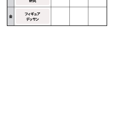
タイムⅢ
研究
研究Ⅲ
フィギュア3D
フィギュア
ドローイング&
金
金
上級CⅠ
デッサン
スカルプト上級Ⅰ