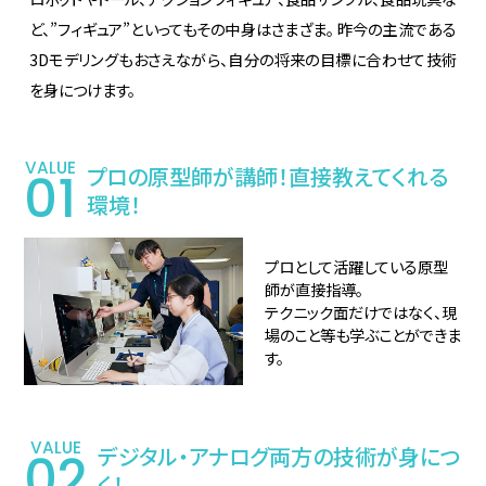
ど、”フィギュア”といってもその中身はさまざま。 昨今の主流である
3Dモデリングもおさえながら、自分の将来の目標に合わせて技術
を身につけます。
VALUE
プロの原型師が講師！
直接教えてくれる
01
環境！
プロとして活躍している原型
師が直接指導。
テクニック面だけではなく、現
場のこと等も学ぶことができま
す。
VALUE
デジタル・アナログ
両方の技術が身につ
02
く！