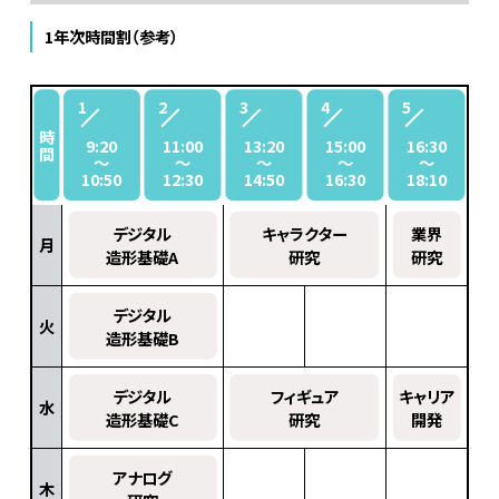
1年次時間割（参考）
2年次時間割（参考）
時
時
9:20
9:20
11:00
11:00
13:20
13:20
15:00
15:00
16:30
16:30
間
間
〜
〜
〜
〜
〜
〜
〜
〜
〜
〜
10:50
10:50
12:30
12:30
14:50
14:50
16:30
16:30
18:10
18:10
フィギュア3D
デジタル
フィギュア3D
キャラクター
業界
月
月
造形基礎A
上級AⅠ
上級AⅠ
研究
研究
フィギュア3D
デジタル
火
火
造形基礎B
上級BⅠ
フィギュア
デジタル
フィギュア
キャリア
水
水
テクニックⅠ
造形基礎C
研究
開発
アナログ
スタジオ
業界
木
木