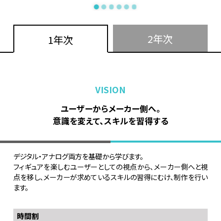
2年次
1年次
ユーザーからメーカー側へ。
作品を制作しながら、
自身の目指す職種に合わせてスキルを強化
意識を変えて、スキルを習得する
デジタル・アナログ両方を基礎から学びます。
作品の制作を続けながら、技術を磨いていきます。
フィギュアを楽しむユーザーとしての視点から、メーカー側へと視
企業から作品の監修を受け、自身の能力と課題を見つけ改善を行
点を移し、メーカーが求めているスキルの習得にむけ、制作を行い
います。
ます。
イベント出展をすることでセルフプロデュースを行います。
時間割
時間割