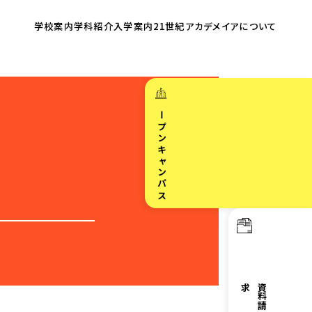
学校案内
学科紹介
入学案内
21世紀アカデメイア
について
オープンキャンパス
求
資
料
請