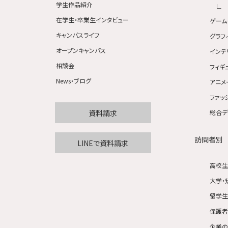
学生作品紹介
在学生・卒業生インタビュー
ゲーム
キャンパスライフ
グラフ
オープンキャンパス
インテ
相談会
フィギ
News・ブログ
アニメ
ファッ
資料請求
総合デ
訪問者別
LINEで資料請求
高校
大学・
留学
保護
企業