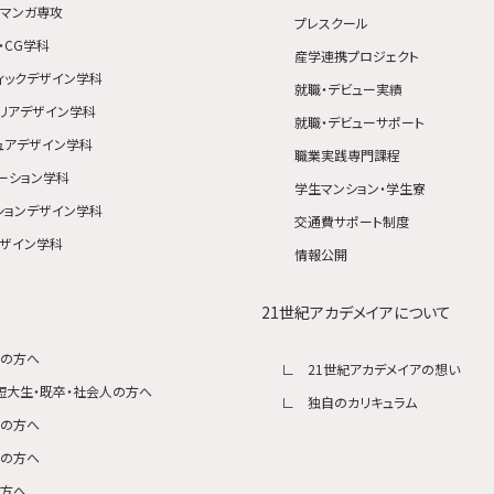
マンガ専攻
プレスクール
・CG学科
産学連携プロジェクト
ィックデザイン学科
就職・デビュー実績
リアデザイン学科
就職・デビューサポート
ュアデザイン学科
職業実践専門課程
ーション学科
学生マンション・学生寮
ションデザイン学科
交通費サポート制度
ザイン学科
情報公開
21世紀アカデメイアについて
生の方へ
21世紀アカデメイアの想い
短大生・既卒・社会人の方へ
独自のカリキュラム
生の方へ
者の方へ
の方へ