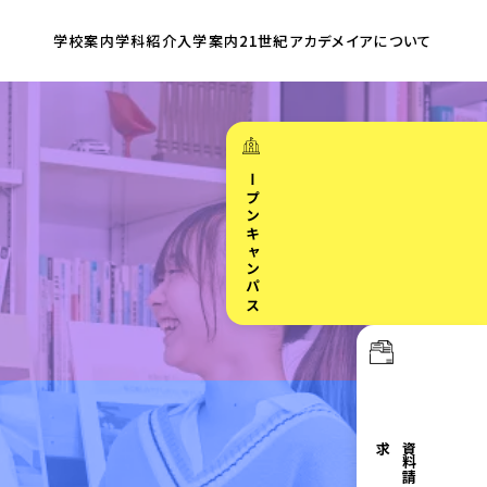
学校案内
学科紹介
入学案内
21世紀アカデメイア
について
オープンキャンパス
求
資
料
請