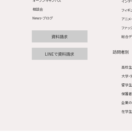
オープンキャンパス
インテ
相談会
フィギ
News・ブログ
アニメ
ファッ
資料請求
総合デ
訪問者別
LINEで資料請求
高校
大学・
留学
保護
企業
在学生