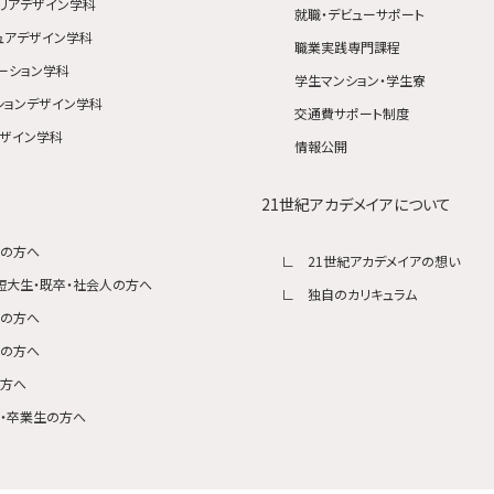
リアデザイン学科
就職・デビューサポート
ュアデザイン学科
職業実践専門課程
ーション学科
学生マンション・学生寮
ションデザイン学科
交通費サポート制度
ザイン学科
情報公開
21世紀アカデメイアについて
生の方へ
21世紀アカデメイアの想い
短大生・既卒・社会人の方へ
独自のカリキュラム
生の方へ
者の方へ
の方へ
・卒業生の方へ