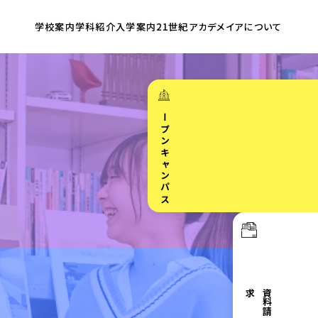
学校案内
学科紹介
入学案内
21世紀アカデメイア
について
オープンキャンパス
求
資
料
請