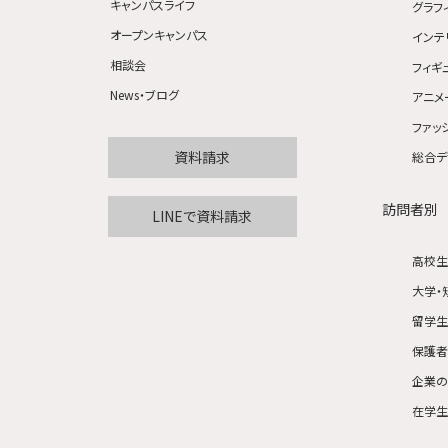
キャンパスライフ
グラフ
オープンキャンパス
インテ
相談会
フィギ
News・ブログ
アニメ
ファッ
資料請求
総合デ
訪問者別
LINEで資料請求
高校
大学・
留学
保護
企業
在学生