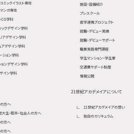
コミックイラスト専攻
施設・設備紹介
マンガ専攻
プレスクール
・CG学科
産学連携プロジェクト
ィックデザイン学科
就職・デビュー実績
リアデザイン学科
就職・デビューサポート
ュアデザイン学科
職業実践専門課程
ーション学科
学生マンション・学生寮
ションデザイン学科
交通費サポート制度
ザイン学科
情報公開
21世紀アカデメイアについて
生の方へ
21世紀アカデメイアの想い
短大生・既卒・社会人の方へ
独自のカリキュラム
生の方へ
者の方へ