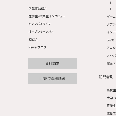
学生作品紹介
在学生・卒業生インタビュー
ゲーム
キャンパスライフ
グラフ
オープンキャンパス
インテ
相談会
フィギ
News・ブログ
アニメ
ファッ
資料請求
総合デ
訪問者別
LINEで資料請求
高校
大学・
留学
保護