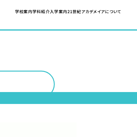
学校案内
学科紹介
入学案内
21世紀アカデメイア
について