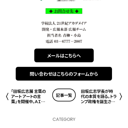
メールはこちらへ
問い合わせはこちらのフォームから
「田坂広志展 言葉の
田坂広志学長が時
記事一覧
アート アートの言
代の本質を語る。トラ
葉」を開催中。ＡＩ時
ンプ政権を誕生させ
代に求められる「感
た資本主義、民主主
性コミュニケーション
義、自由主義の深刻
力」を育てる斬新な
な病。経済誌
CATEGORY
教育プログラム、和
「Forbes JAPAN」の
歌の文化を生かした
最新論考