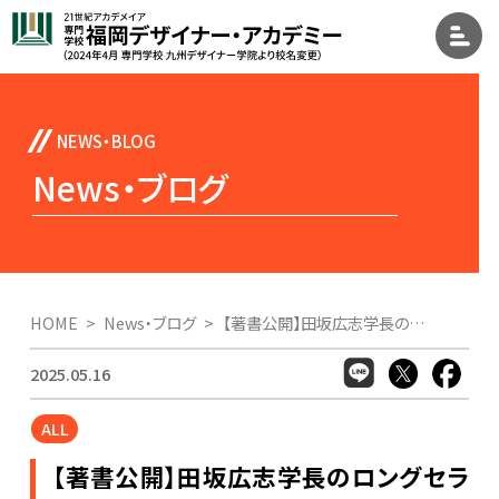
News・ブログ
HOME
News・ブログ
【著書公開】田坂広志学長のロングセラー『運気を磨く』が１６万部突破。心を浄化するだけで、直観力と創造力が高まり、運気を引き寄せ、人生が好転し始める。その「三つの技法」とは
2025.05.16
ALL
【著書公開】田坂広志学長のロングセラ