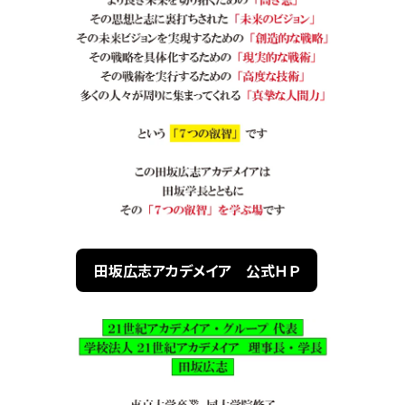
田坂広志アカデメイア 公式ＨＰ