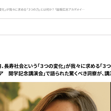
ＡＩ革命、共助経済、長寿社会という「３つの変化」が我々に求める「３つの力」とは何か？ 「田坂広志アカデメイア 開学記念講演会」で語られた驚くべき洞察が、講演動画として公開
、長寿社会という「３つの変化」が我々に求める「３つ
ア 開学記念講演会」で語られた驚くべき洞察が、講