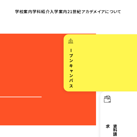
学校案内
学科紹介
入学案内
21世紀アカデメイア
について
オープンキャンパス
求
資
料
請