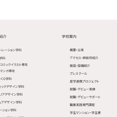
紹介
学校案内
トレーション学科
概要・沿革
アクセス・姉妹校紹介
学科
コミックイラスト専攻
施設・設備紹介
マンガ専攻
プレスクール
・CG学科
産学連携プロジェクト
ィックデザイン学科
就職・デビュー実績
リアデザイン学科
就職・デビューサポート
ュアデザイン学科
職業実践専門課程
ーション学科
学生マンション・学生寮