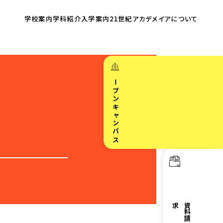
学校案内
学科紹介
入学案内
21世紀アカデメイア
について
オープンキャンパス
求
資
料
請