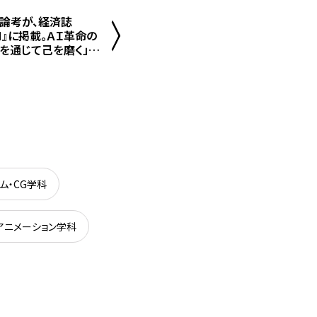
論考が、経済誌
PAN』に掲載。ＡＩ革命の
を通じて己を磨く」と
、新たな価値を伴って
の「三つの意味」は？
ム・CG学科
アニメーション学科