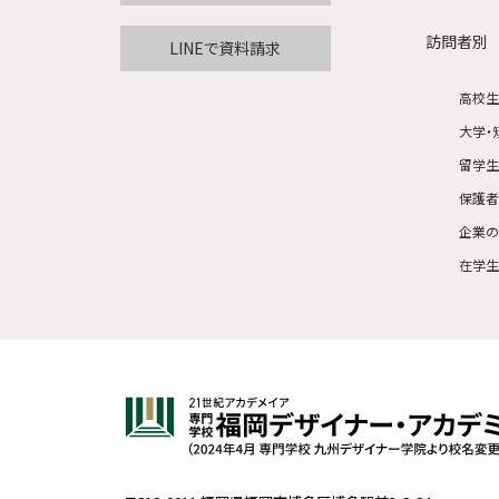
訪問者別
LINEで資料請求
高校
大学・
留学
保護
企業
在学生