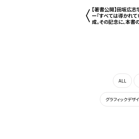
【著書公開】田坂広志
ー『すべては導かれて
成。その記念に、本書の
生において『逆境』が
を語る、第四話を公開
ALL
グラフィックデザ