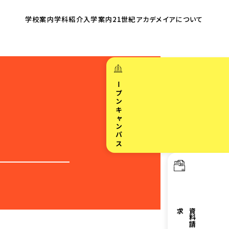
学校案内
学科紹介
入学案内
21世紀アカデメイア
について
オープンキャンパス
求
資
料
請