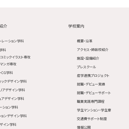
紹介
学校案内
トレーション学科
概要・沿革
アクセス・姉妹校紹介
学科
コミックイラスト専攻
施設・設備紹介
マンガ専攻
プレスクール
・CG学科
産学連携プロジェクト
ィックデザイン学科
就職・デビュー実績
リアデザイン学科
就職・デビューサポート
ュアデザイン学科
職業実践専門課程
ーション学科
学生マンション・学生寮
ションデザイン学科
交通費サポート制度
ザイン学科
情報公開