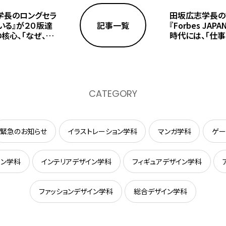
学長のロングセラ
田坂広志学長の
いる』が２０版達
記事一覧
『Forbes JA
核心、「なぜ、人
時代には、「仕事
与えられるのか」
いう古い言葉が
。
復活してくる。そ
CATEGORY
緊急のお知らせ
イラストレーション学科
マンガ学科
ゲー
イン学科
インテリアデザイン学科
フィギュアデザイン学科
ファッションデザイン学科
総合デザイン学科