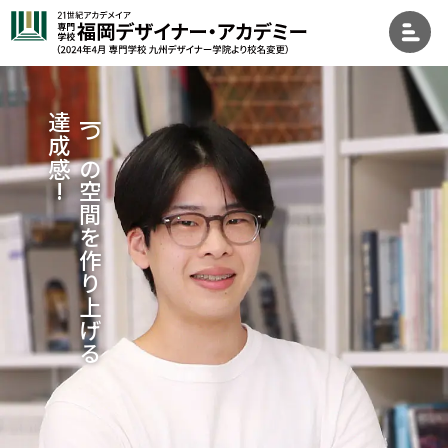
!
一
つ
の
空
間
を
作
り
上
げ
る
達
成
感