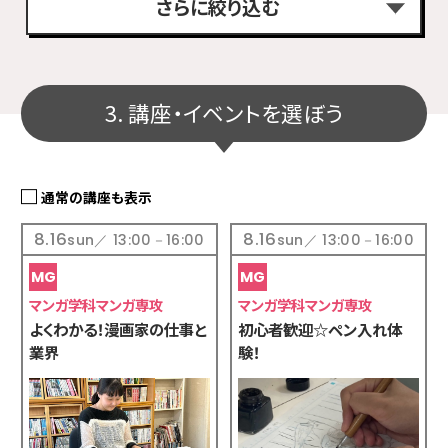
さらに絞り込む
おすすめイベントで絞り込む
3. 講座・イベントを選ぼう
スペシャル講座
ドリーム
（全学科共通）
キャンパス
通常の講座も表示
8.16
8.16
sun／ 13:00－16:00
sun／ 13:00－16:00
追加条件で絞り込む
マンガ学科マンガ専攻
マンガ学科マンガ専攻
よくわかる！漫画家の仕事と
初心者歓迎☆ペン入れ体
業界
験！
初心者
来校
オンライン
無料送迎
オススメ