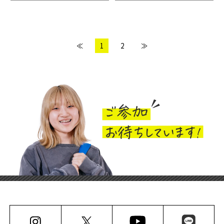
≪
1
2
≫