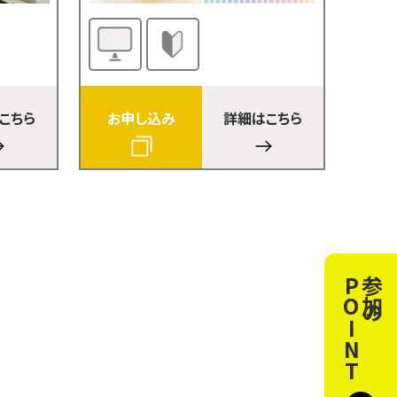
こちら
お申し込み
詳細はこちら
T
参
加
の
P
O
I
N