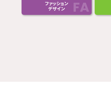
ファッション
デザイン
おすすめイベントで絞
スペシャル講座
（全学科共通）