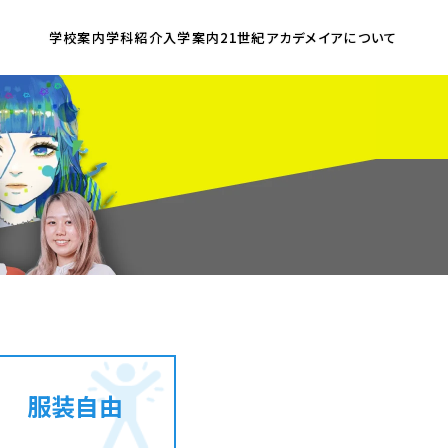
学校案内
学科紹介
入学案内
21世紀アカデメイア
について
服装自由